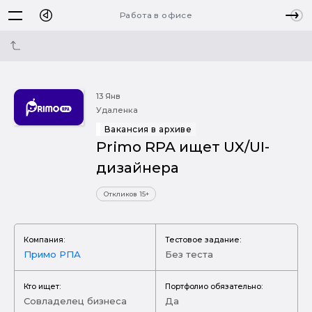
Работа в офисе
13 Янв
Удаленка
Вакансия в архиве
Primo RPA ищет UX/UI-
дизайнера
Откликов 15+
Компания:
Тестовое задание:
Примо РПА
Без теста
Кто ищет:
Портфолио обязательно:
Совладелец бизнеса
Да