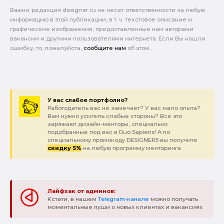
Важно: pедакция designer.ru не несет ответственности за любую
информацию в этой публикации, в т. ч. текстовое описание и
графические изображения, предоставленные нам авторами
вакансии и другими пользователями интернета. Если Вы нашли
ошибку, то, пожалуйста,
сообщите нам
об этом.
У вас слабое портфолио?
Работодатель вас не замечает? У вас мало опыта?
Вам нужно усилить слабые стороны? Все это
заряжают дизайн-менторы, специально
подобранные под вас в Duo Sapiens! А по
специальному промокоду DESIGNER5 вы получите
скидку 5%
на любую программу менторинга
Лайфхак от админов:
Кстати, в нашем
Telegram-канале
можно получать
моментальные пуши о новых клиентах и вакансиях