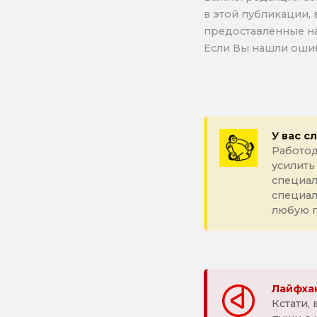
в этой публикации, 
предоставленные на
Если Вы нашли ошиб
У вас с
Работод
усилить
специал
специа
любую 
Лайфхак
Кстати,