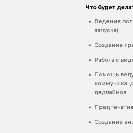
Что будет дела
Ведение полн
запуска)
Создание гр
Работа с ви
Помощь веду
коммуникаци
дедлайнов
Предпечатна
Создание ан