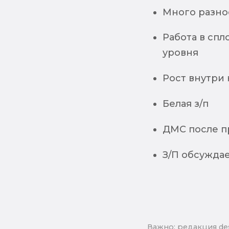
Много разно
Работа в сп
уровня
Рост внутри
Белая з/п
ДМС после п
З/П обсужда
Важно: pедакция de