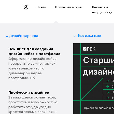
Лента
Вакансии
в офис
Вакансии
на удаленку
← Все вакансии
← Дизайн-карьера
Чек-лист для создания
дизайн-кейса в портфолио
Оформление дизайн-кейса
невероятно важно, так как
клиент знакомится с
дизайнером через
портфолио. Об...
Профессия дизайнер
За кажущейся романтикой,
простотой и возможностью
работать откуда угодно
кроется весьма сложная и