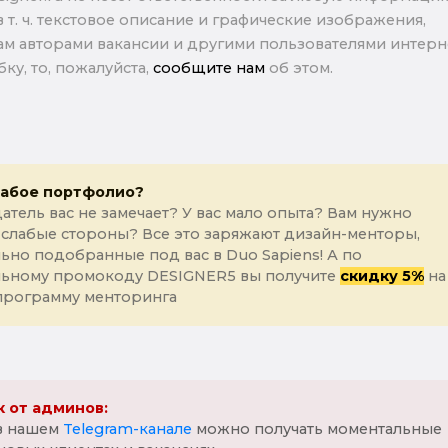
в т. ч. текстовое описание и графические изображения,
м авторами вакансии и другими пользователями интерне
ку, то, пожалуйста,
сообщите нам
об этом.
лабое портфолио?
атель вас не замечает? У вас мало опыта? Вам нужно
 слабые стороны? Все это заряжают дизайн-менторы,
ьно подобранные под вас в Duo Sapiens! А по
льному промокоду DESIGNER5 вы получите
скидку 5%
на
программу менторинга
 от админов:
 в нашем
Telegram-канале
можно получать моментальные