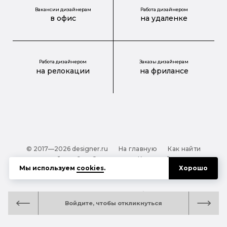
Вакансии дизайнерам
Работа дизайнером
в офис
на удаленке
Работа дизайнером
Заказы дизайнерам
на релокации
на фрилансе
© 2017—2026 designer.ru
На главную
Как найти
дизайнера?
О проекте
Карта сайта
Мы используем
cookies
.
Хорошо
Обработка персональных данных
Файлы cookie
Полезная подсказка:
Как выбрать дизайнера:
Войдите, чтобы откликнуться
руководство для тех, кто заказывает дизайн