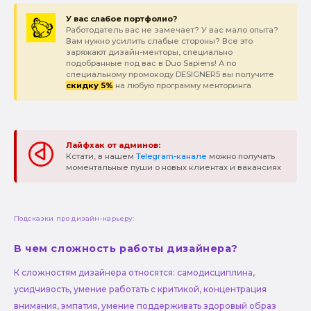
У вас слабое портфолио?
Работодатель вас не замечает? У вас мало опыта?
Вам нужно усилить слабые стороны? Все это
заряжают дизайн-менторы, специально
подобранные под вас в Duo Sapiens! А по
специальному промокоду DESIGNER5 вы получите
скидку 5%
на любую программу менторинга
Лайфхак от админов:
Кстати, в нашем
Telegram-канале
можно получать
моментальные пуши о новых клиентах и вакансиях
Подсказки про дизайн-карьеру:
В чем сложность работы дизайнера?
К сложностям дизайнера относятся: самодисциплина,
усидчивость, умение работать с критикой, концентрация
внимания, эмпатия, умение поддерживать здоровый образ