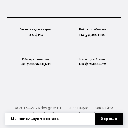
Вакансии дизайнерам
Работа дизайнером
в офис
на удаленке
Работа дизайнером
Заказы дизайнерам
на релокации
на фрилансе
© 2017—2026 designer.ru
На главную
Как найти
дизайнера?
О проекте
Карта сайта
Мы используем
cookies
.
Хорошо
Обработка персональных данных
Файлы cookie