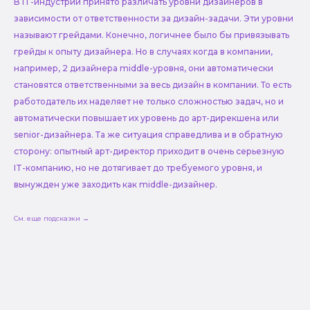
В IT-индустрии принято различать уровни дизайнеров в
зависимости от ответственности за дизайн-задачи. Эти уровни
называют грейдами. Конечно, логичнее было бы привязывать
грейды к опыту дизайнера. Но в случаях когда в компании,
например, 2 дизайнера middle-уровня, они автоматически
становятся ответственными за весь дизайн в компании. То есть
работодатель их наделяет не только сложностью задач, но и
автоматически повышает их уровень до арт-дирекшена или
senior-дизайнера. Та же ситуация справедлива и в обратную
сторону: опытный арт-директор приходит в очень серьезную
IT-компанию, но не дотягивает до требуемого уровня, и
вынужден уже заходить как middle-дизайнер.
См. еще подсказки →