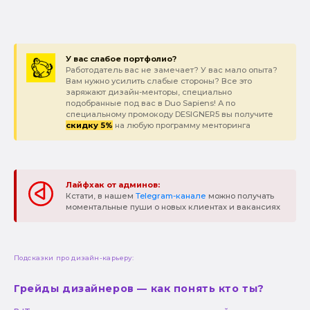
У вас слабое портфолио?
Работодатель вас не замечает? У вас мало опыта?
Вам нужно усилить слабые стороны? Все это
заряжают дизайн-менторы, специально
подобранные под вас в Duo Sapiens! А по
специальному промокоду DESIGNER5 вы получите
скидку 5%
на любую программу менторинга
Лайфхак от админов:
Кстати, в нашем
Telegram-канале
можно получать
моментальные пуши о новых клиентах и вакансиях
Подсказки про дизайн-карьеру:
Грейды дизайнеров — как понять кто ты?