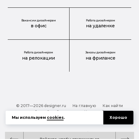
Вакансии дизайнерам
Работа дизайнером
в офис
на удаленке
Работа дизайнером
Заказы дизайнерам
на релокации
на фрилансе
© 2017—2026 designer.ru
На главную
Как найти
дизайнера?
О проекте
Карта сайта
Мы используем
cookies
.
Хорошо
Обработка персональных данных
Файлы cookie
Полезная подсказка:
Как выбрать дизайнера: