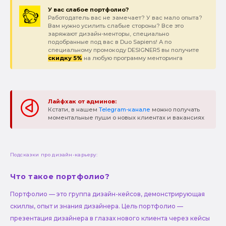
У вас слабое портфолио?
Работодатель вас не замечает? У вас мало опыта?
Вам нужно усилить слабые стороны? Все это
заряжают дизайн-менторы, специально
подобранные под вас в Duo Sapiens! А по
специальному промокоду DESIGNER5 вы получите
скидку 5%
на любую программу менторинга
Лайфхак от админов:
Кстати, в нашем
Telegram-канале
можно получать
моментальные пуши о новых клиентах и вакансиях
Подсказки про дизайн-карьеру:
Что такое портфолио?
Портфолио — это группа дизайн-кейсов, демонстрирующая
скиллы, опыт и знания дизайнера. Цель портфолио —
презентация дизайнера в глазах нового клиента через кейсы