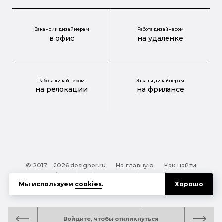
Вакансии дизайнерам
Работа дизайнером
в офис
на удаленке
Работа дизайнером
Заказы дизайнерам
на релокации
на фрилансе
© 2017—2026 designer.ru
На главную
Как найти
дизайнера?
О проекте
Карта сайта
Мы используем
cookies
.
Хорошо
Обработка персональных данных
Файлы cookie
Полезная подсказка:
Как выбрать дизайнера:
Войдите, чтобы откликнуться
руководство для тех, кто заказывает дизайн