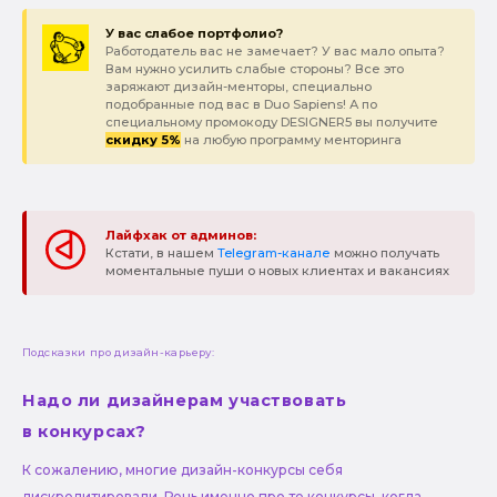
У вас слабое портфолио?
Работодатель вас не замечает? У вас мало опыта?
Вам нужно усилить слабые стороны? Все это
заряжают дизайн-менторы, специально
подобранные под вас в Duo Sapiens! А по
специальному промокоду DESIGNER5 вы получите
скидку 5%
на любую программу менторинга
Лайфхак от админов:
Кстати, в нашем
Telegram-канале
можно получать
моментальные пуши о новых клиентах и вакансиях
Подсказки про дизайн-карьеру:
Надо ли дизайнерам участвовать
в конкурсах?
К сожалению, многие дизайн-конкурсы себя
дискредитировали. Речь именно про те конкурсы, когда