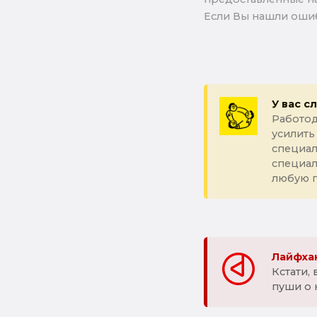
Если Вы нашли ошиб
У вас с
Работод
усилить
специал
специа
любую 
Лайфхак
Кстати,
пуши о 