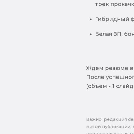
трек прокач
Гибридный ф
Белая ЗП, бо
Ждем резюме вм
После успешног
(объем - 1 слайд
Важно: pедакция de
в этой публикации, 
предоставленные на