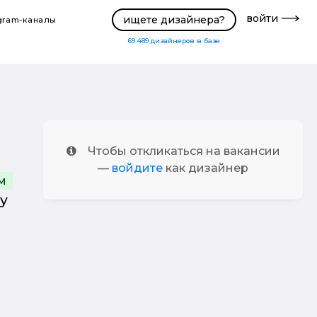
войти
ищете дизайнера?
gram-каналы
69 489
дизайнеров в базе
Чтобы откликаться на вакансии
—
войдите
как дизайнер
м
у