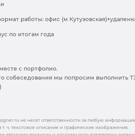
ки
ормат работы: офис (м Кутузовская)+удален
нус по итогам года
есте с портфолио.
о собеседования мы попросим выполнить Т
)
signer.ru не несет ответственности за любую информаци
в т. ч. текстовое описание и графические изображения,
м авторами вакансии и другими пользователями интерне