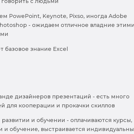
 говорить с людьми
м PowePoint, Keynote, Pixso, иногда Adobe
и Photoshop - ожидаем отличное владние этим
ами
 базовое знание Excel
анде дизайнеров презентаций - есть много
й для кооперации и прокачки скиллов
развитии и обучении - оплачиваются курсы,
 и обучение, выстраивается индивидуальн