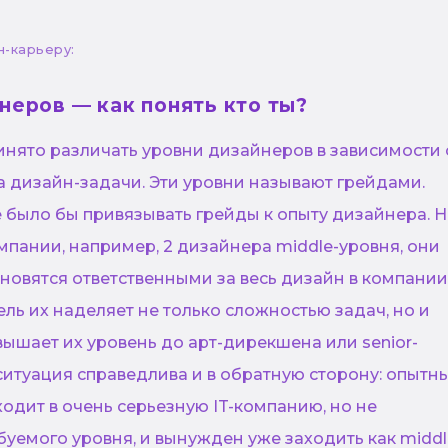
н-карьеру:
еров — как понять кто ты?
инято различать уровни дизайнеров в зависимости 
а дизайн-задачи. Эти уровни называют грейдами.
 было бы привязывать грейды к опыту дизайнера. Н
омпании, например, 2 дизайнера middle-уровня, они
новятся ответственными за весь дизайн в компании
ель их наделяет не только сложностью задач, но и
ышает их уровень до арт-дирекшена или senior-
ситуация справедлива и в обратную сторону: опытн
одит в очень серьезную IT-компанию, но не
буемого уровня, и вынужден уже заходить как middl