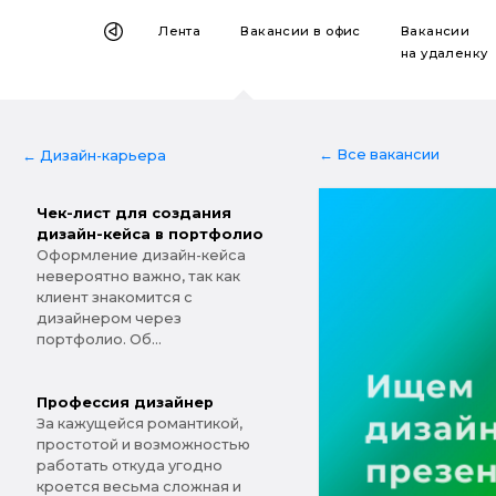
Лента
Вакансии
в офис
Вакансии
на удаленку
← Все вакансии
← Дизайн-карьера
Чек-лист для создания
дизайн-кейса в портфолио
Оформление дизайн-кейса
невероятно важно, так как
клиент знакомится с
дизайнером через
портфолио. Об...
Профессия дизайнер
За кажущейся романтикой,
простотой и возможностью
работать откуда угодно
кроется весьма сложная и