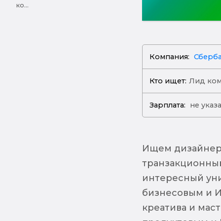
ко...
Компания:
Сберб
Кто ищет:
Лид ко
Зарплата:
не указ
Ищем дизайнера
транзакционный
интересный уни
бизнесовым и И
креатива и мас