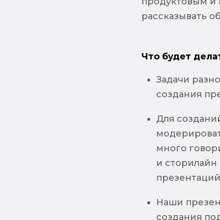
продуктовым и 
рассказывать об
Что будет дела
Задачи разно
создания пре
Для создани
модерироват
много говори
и сторилайн
презентаци
Наши презен
создания по