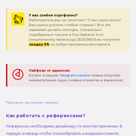
У вас слабое портфолио?
Работодатель вас не замечает? У вас мало опыта?
Вам нужно усилить слабые стороны? Все это
заряжают дизайн-менторы, специально
подобранные под вас в Duo Sapiens! А по
специальному промокоду DESIGNER5 вы получите
скидку 5%
на любую программу менторинга
Лайфхак от админов:
Кстати, в нашем
Telegram-канале
можно получать
моментальные пуши о новых клиентах и вакансиях
Подсказки про дизайн-карьеру:
Как работать с референсами?
Референсы необходимы дизайнеру по многим причинам. В
первую очередь чтобы откалибровать ожидания клиента.