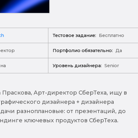
ch
Тестовое задание:
Бесплатно
ректор
Портфолио обязательно:
Да
ана
Уровень дизайнера:
Senior
 Праскова, Арт-директор СберТеха, ищу в
 графического дизайнера + дизайнера
адачи разноплановые: от презентаций, до
ендинге ключевых продуктов СберТеха.