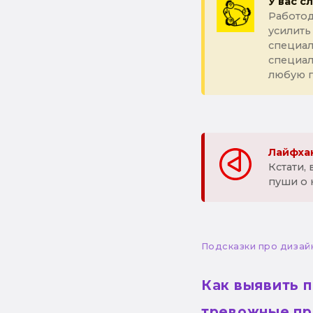
У вас с
Работод
усилить
специал
специа
любую 
Лайфхак
Кстати,
пуши о 
Подсказки про дизай
Как выявить 
тревожные пр