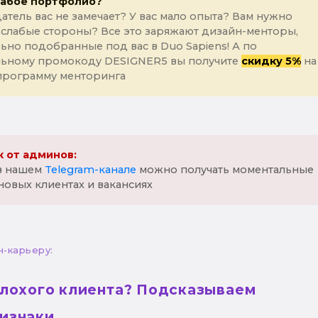
лабое портфолио?
атель вас не замечает? У вас мало опыта? Вам нужно
 слабые стороны? Все это заряжают дизайн-менторы,
ьно подобранные под вас в Duo Sapiens! А по
льному промокоду DESIGNER5 вы получите
скидку 5%
на
программу менторинга
 от админов:
 в нашем
Telegram-канале
можно получать моментальные
новых клиентах и вакансиях
н-карьеру:
плохого клиента? Подсказываем
изнаки