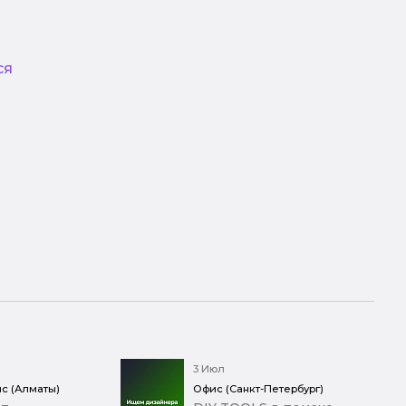
ся
3 Июл
с (Алматы)
Офис (Санкт-Петербург)