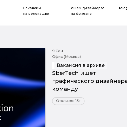
Вакансии
Ищем дизайнеров
Tele
на релокацию
на фриланс
9 Сен
Офис (Москва)
Вакансия в архиве
SberTech ищет
графического дизайнера
команду
Откликов 15+