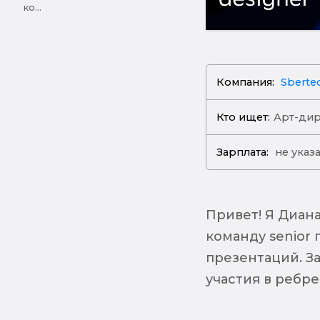
ко...
Компания:
Sberte
Кто ищет:
Арт-ди
Зарплата:
не указ
Привет! Я Диана
команду senior
презентаций. З
участия в ребр