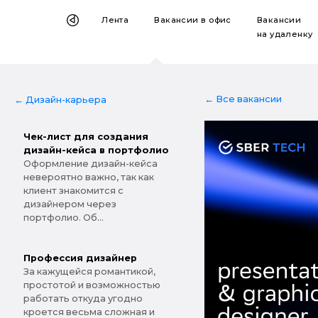
Лента
Вакансии
в офис
Вакансии
на удаленку
← Все вакансии
← Дизайн-карьера
Чек-лист для создания
дизайн-кейса в портфолио
Оформление дизайн-кейса
невероятно важно, так как
клиент знакомится с
дизайнером через
портфолио. Об...
Профессия дизайнер
За кажущейся романтикой,
простотой и возможностью
работать откуда угодно
кроется весьма сложная и