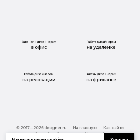
Вакансии дизайнерам
Работа дизайнером
в офис
на удаленке
Работа дизайнером
Заказы дизайнерам
на релокации
на фрилансе
© 2017—2026 designer.ru
На главную
Как найти
дизайнера?
О проекте
Карта сайта
Мы используем
cookies
.
Хорошо