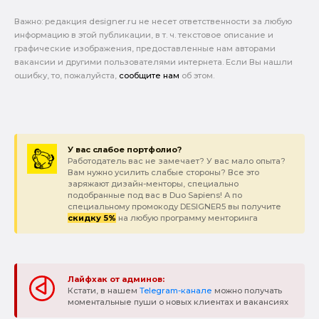
Важно: pедакция designer.ru не несет ответственности за любую
информацию в этой публикации, в т. ч. текстовое описание и
графические изображения, предоставленные нам авторами
вакансии и другими пользователями интернета. Если Вы нашли
ошибку, то, пожалуйста,
сообщите нам
об этом.
У вас слабое портфолио?
Работодатель вас не замечает? У вас мало опыта?
Вам нужно усилить слабые стороны? Все это
заряжают дизайн-менторы, специально
подобранные под вас в Duo Sapiens! А по
специальному промокоду DESIGNER5 вы получите
скидку 5%
на любую программу менторинга
Лайфхак от админов:
Кстати, в нашем
Telegram-канале
можно получать
моментальные пуши о новых клиентах и вакансиях