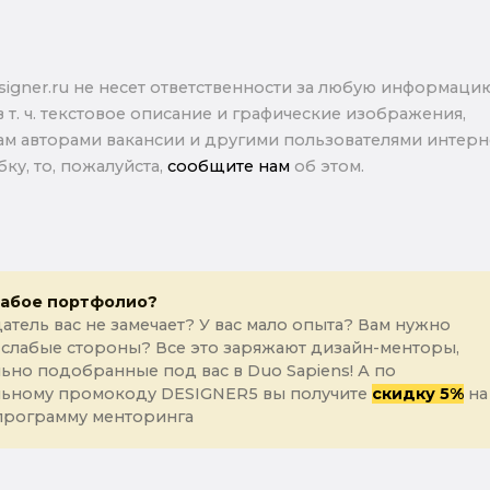
signer.ru не несет ответственности за любую информаци
в т. ч. текстовое описание и графические изображения,
м авторами вакансии и другими пользователями интерне
ку, то, пожалуйста,
сообщите нам
об этом.
лабое портфолио?
атель вас не замечает? У вас мало опыта? Вам нужно
 слабые стороны? Все это заряжают дизайн-менторы,
ьно подобранные под вас в Duo Sapiens! А по
льному промокоду DESIGNER5 вы получите
скидку 5%
на
программу менторинга