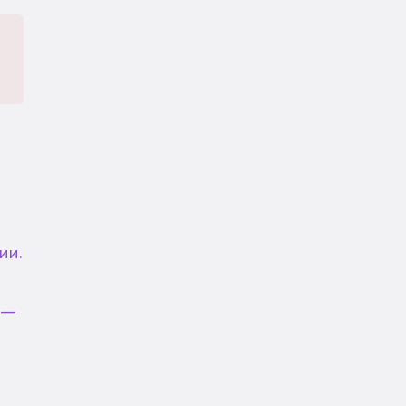
ии.
 —