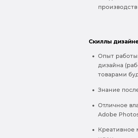
производств
Скиллы дизайне
Опыт работы
дизайна (ра
товарами бу
Знание посл
Отличное вла
Adobe Photo
Креативное 