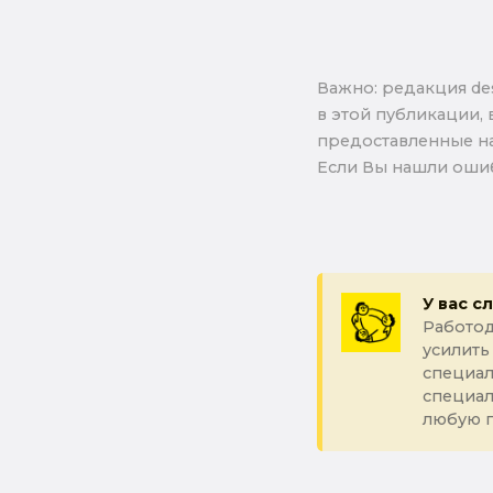
Важно: pедакция de
в этой публикации, 
предоставленные на
Если Вы нашли ошиб
У вас с
Работод
усилить
специал
специа
любую 