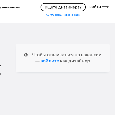
войти
ищете дизайнера?
gram-каналы
69 498
дизайнеров в базе
Чтобы откликаться на вакансии
—
войдите
как дизайнер
у
а