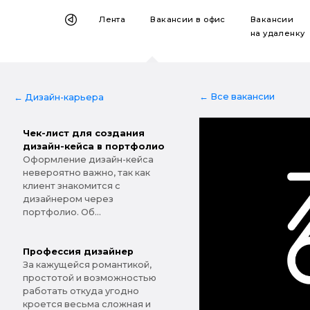
Лента
Вакансии
в офис
Вакансии
на удаленку
← Все вакансии
← Дизайн-карьера
Чек-лист для создания
дизайн-кейса в портфолио
Оформление дизайн-кейса
невероятно важно, так как
клиент знакомится с
дизайнером через
портфолио. Об...
Профессия дизайнер
За кажущейся романтикой,
простотой и возможностью
работать откуда угодно
кроется весьма сложная и