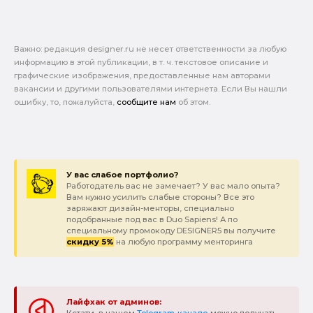
Важно: pедакция designer.ru не несет ответственности за любую
информацию в этой публикации, в т. ч. текстовое описание и
графические изображения, предоставленные нам авторами
вакансии и другими пользователями интернета. Если Вы нашли
ошибку, то, пожалуйста,
сообщите нам
об этом.
У вас слабое портфолио?
Работодатель вас не замечает? У вас мало опыта?
Вам нужно усилить слабые стороны? Все это
заряжают дизайн-менторы, специально
подобранные под вас в Duo Sapiens! А по
специальному промокоду DESIGNER5 вы получите
скидку 5%
на любую программу менторинга
Лайфхак от админов:
Кстати, в нашем
Telegram-канале
можно получать