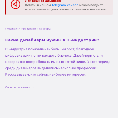
Лайфхак от админов:
Кстати, в нашем
Telegram-канале
можно получать
моментальные пуши о новых клиентах и вакансиях
Подсказки про дизайн-карьеру:
Какие дизайнеры нужны в IT-индустрии?
IT-индустрия показала наибольший рост, благодаря
цифровизации почти каждого бизнеса. Дизайнеры стали
невероятно востребованы именно в этой нише. В этот период
среди дизайнеров выделились несколько профессий.
Рассказываем, кто сейчас наиболее интересен.
См. еще подсказки →