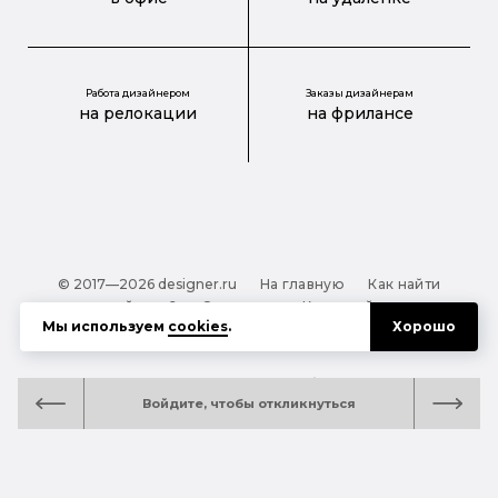
Работа дизайнером
Заказы дизайнерам
на релокации
на фрилансе
© 2017—2026 designer.ru
На главную
Как найти
дизайнера?
О проекте
Карта сайта
Мы используем
cookies
.
Хорошо
Обработка персональных данных
Файлы cookie
Полезная подсказка:
Как выбрать дизайнера:
Войдите, чтобы откликнуться
руководство для тех, кто заказывает дизайн