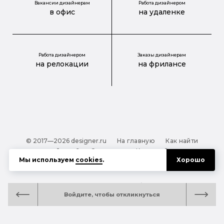
Вакансии дизайнерам
Работа дизайнером
в офис
на удаленке
Работа дизайнером
Заказы дизайнерам
на релокации
на фрилансе
© 2017—2026 designer.ru
На главную
Как найти
дизайнера?
О проекте
Карта сайта
Мы используем
cookies
.
Хорошо
Обработка персональных данных
Файлы cookie
Полезная подсказка:
Как выбрать дизайнера:
Войдите, чтобы откликнуться
руководство для тех, кто заказывает дизайн