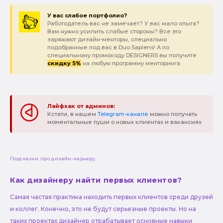
У вас слабое портфолио?
Работодатель вас не замечает? У вас мало опыта?
Вам нужно усилить слабые стороны? Все это
заряжают дизайн-менторы, специально
подобранные под вас в Duo Sapiens! А по
специальному промокоду DESIGNER5 вы получите
скидку 5%
на любую программу менторинга
Лайфхак от админов:
Кстати, в нашем
Telegram-канале
можно получать
моментальные пуши о новых клиентах и вакансиях
Подсказки про дизайн-карьеру:
Как дизайнеру найти первых клиентов?
Самая частая практика находить первых клиентов среди друзей
и коллег. Конечно, это не будут серьезные проекты. Но на
таких проектах дизайнер отрабатывает основные навыки