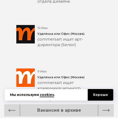
отдела дизайна
10 Июн
Удаленка или Офис (Москва)
commersart ищет арт-
директора (Senior)
9 Июн
Удаленка или Офис (Москва)
commersart ищет
коммуникационного
дизайнера (Middle+ / Junior
Мы используем
cookies
.
Хорошо
Senior)
Вакансия в архиве