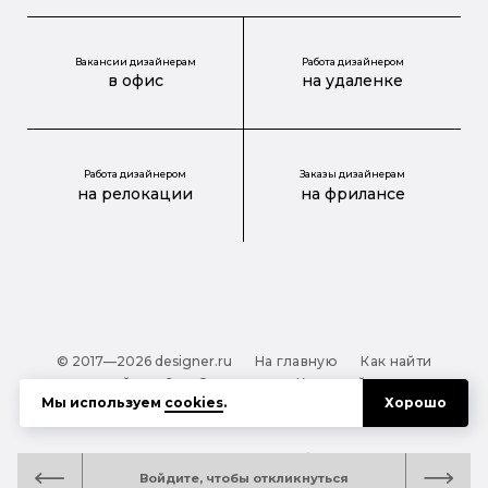
Вакансии дизайнерам
Работа дизайнером
в офис
на удаленке
Работа дизайнером
Заказы дизайнерам
на релокации
на фрилансе
© 2017—2026 designer.ru
На главную
Как найти
дизайнера?
О проекте
Карта сайта
Мы используем
cookies
.
Хорошо
Обработка персональных данных
Файлы cookie
Полезная подсказка:
Как выбрать дизайнера:
Войдите, чтобы откликнуться
руководство для тех, кто заказывает дизайн