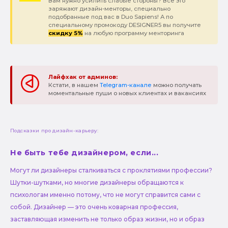
Вам нужно усилить слабые стороны? Все это
заряжают дизайн-менторы, специально
подобранные под вас в Duo Sapiens! А по
специальному промокоду DESIGNER5 вы получите
скидку 5%
на любую программу менторинга
Лайфхак от админов:
Кстати, в нашем
Telegram-канале
можно получать
моментальные пуши о новых клиентах и вакансиях
Подсказки про дизайн-карьеру:
Не быть тебе дизайнером, если...
Могут ли дизайнеры сталкиваться с проклятиями профессии?
Шутки-шутками, но многие дизайнеры обращаются к
психологам именно потому, что не могут справится сами с
собой. Дизайнер — это очень коварная профессия,
заставляющая изменить не только образ жизни, но и образ