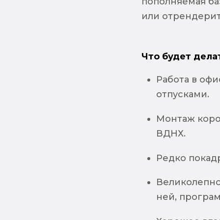
пополняемая ба
или отрендерит
Что будет дела
Работа в офи
отпусками.
Монтаж коро
ВДНХ.
Редко покад
Великолепное
ней, программ