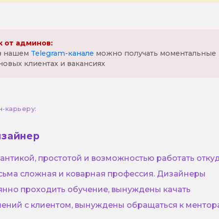
 от админов:
 в нашем
Telegram-канале
можно получать моментальные
новых клиентах и вакансиях
н-карьеру:
изайнер
антикой, простотой и возможностью работать отку
есьма сложная и коварная профессия. Дизайнеры
нно проходить обучение, вынуждены качать
ений с клиентом, вынуждены обращаться к ментор