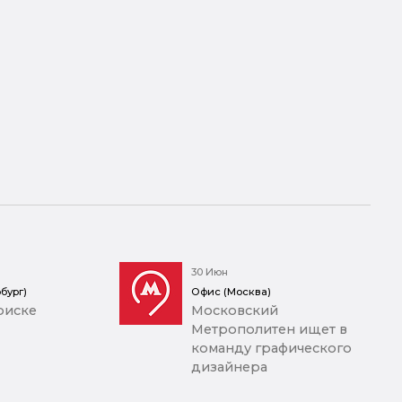
30 Июн
бург)
Офис (Москва)
оиске
Московский
Метрополитен ищет в
команду графического
дизайнера