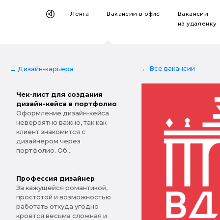
Лента
Вакансии
в офис
Вакансии
на удаленку
← Все вакансии
← Дизайн-карьера
Чек-лист для создания
дизайн-кейса в портфолио
Оформление дизайн-кейса
невероятно важно, так как
клиент знакомится с
дизайнером через
портфолио. Об...
Профессия дизайнер
За кажущейся романтикой,
простотой и возможностью
работать откуда угодно
кроется весьма сложная и