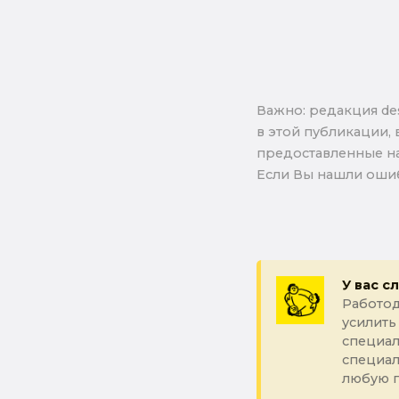
Важно: pедакция de
в этой публикации, 
предоставленные на
Если Вы нашли ошиб
У вас с
Работод
усилить
специал
специа
любую 