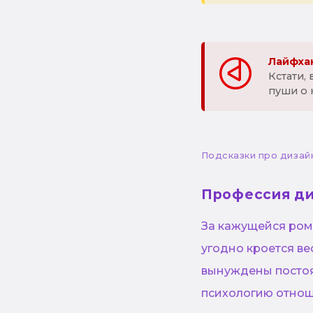
Лайфхак
Кстати,
пуши о 
Подсказки про дизай
Профессия д
За кажущейся ром
угодно кроется в
вынуждены постоя
психологию отнош