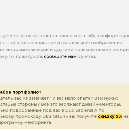
signer.ru не несет ответственности за любую информаци
в т. ч. текстовое описание и графические изображения,
м авторами вакансии и другими пользователями интерне
ку, то, пожалуйста,
сообщите нам
об этом.
лабое портфолио?
атель вас не замечает? У вас мало опыта? Вам нужно
 слабые стороны? Все это заряжают дизайн-менторы,
ьно подобранные под вас в Duo Sapiens! А по
льному промокоду DESIGNER5 вы получите
скидку 5%
на
программу менторинга