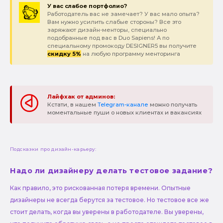
У вас слабое портфолио?
Работодатель вас не замечает? У вас мало опыта?
Вам нужно усилить слабые стороны? Все это
заряжают дизайн-менторы, специально
подобранные под вас в Duo Sapiens! А по
специальному промокоду DESIGNER5 вы получите
скидку 5%
на любую программу менторинга
Лайфхак от админов:
Кстати, в нашем
Telegram-канале
можно получать
моментальные пуши о новых клиентах и вакансиях
Подсказки про дизайн-карьеру:
Надо ли дизайнеру делать тестовое задание?
Как правило, это рискованная потеря времени. Опытные
дизайнеры не всегда берутся за тестовое. Но тестовое все же
стоит делать, когда вы уверены в работодателе. Вы уверены,