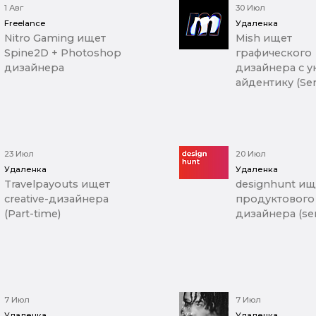
1 Авг
30 Июл
Freelance
Удаленка
Nitro Gaming ищет
Mish ищет
Spine2D + Photoshop
графического
дизайнера
дизайнера с у
айдентику (Sen
23 Июл
20 Июл
Удаленка
Удаленка
Travelpayouts ищет
designhunt ищ
creative-дизайнера
продуктового
(Part-time)
дизайнера (sen
7 Июл
7 Июл
Удаленка
Удаленка