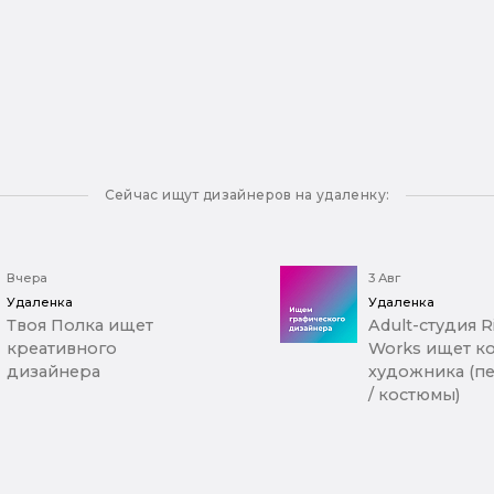
Сейчас ищут дизайнеров на удаленку:
Вчера
3 Авг
Удаленка
Удаленка
Твоя Полка ищет
Adult-студия R
креативного
Works ищет к
дизайнера
художника (п
/ костюмы)