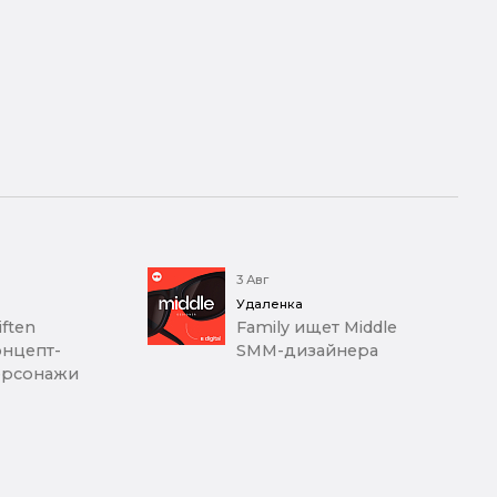
3 Авг
Удаленка
iften
Family ищет Middle
онцепт-
SMM-дизайнера
ерсонажи