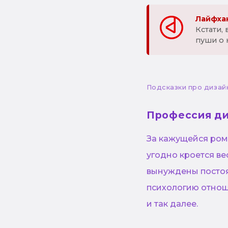
Лайфхак
Кстати,
пуши о 
Подсказки про дизай
Профессия д
За кажущейся ром
угодно кроется в
вынуждены постоя
психологию отнош
и так далее.