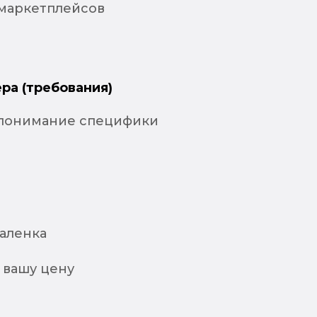
 маркетплейсов
ра (требования)
понимание специфики
даленка
 вашу цену