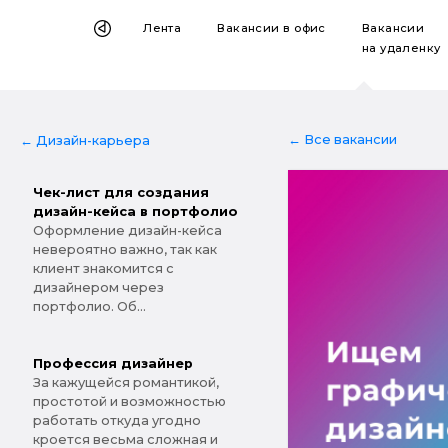
Лента
Вакансии
в офис
Вакансии
на удаленку
← Все вакансии
← Дизайн-карьера
Чек-лист для создания
дизайн-кейса в портфолио
Оформление дизайн-кейса
невероятно важно, так как
клиент знакомится с
дизайнером через
портфолио. Об...
Профессия дизайнер
За кажущейся романтикой,
простотой и возможностью
работать откуда угодно
кроется весьма сложная и