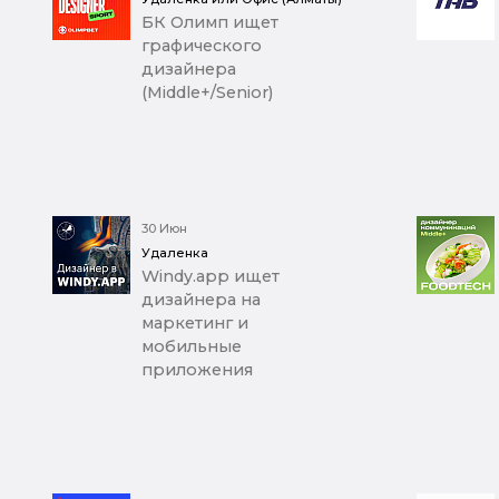
БК Олимп ищет
графического
дизайнера
(Middle+/Senior)
30 Июн
Удаленка
Windy.app ищет
дизайнера на
маркетинг и
мобильные
приложения