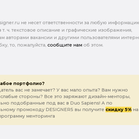
signer.ru не несет ответственности за любую информаци
в т. ч. текстовое описание и графические изображения,
м авторами вакансии и другими пользователями интерне
ку, то, пожалуйста,
сообщите нам
об этом.
лабое портфолио?
атель вас не замечает? У вас мало опыта? Вам нужно
 слабые стороны? Все это заряжают дизайн-менторы,
ьно подобранные под вас в Duo Sapiens! А по
льному промокоду DESIGNER5 вы получите
скидку 5%
на
программу менторинга