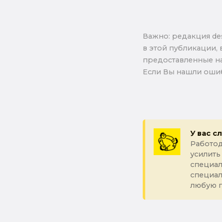
Важно: pедакция de
в этой публикации, 
предоставленные на
Если Вы нашли ошиб
У вас с
Работод
усилить
специал
специа
любую 