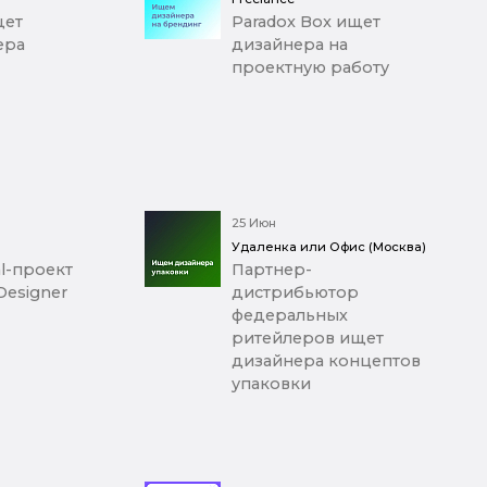
щет
Paradox Box ищет
ера
дизайнера на
проектную работу
25 Июн
Удаленка или Офис (Москва)
al-проект
Партнер-
Designer
дистрибьютор
федеральных
ритейлеров ищет
дизайнера концептов
упаковки