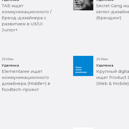
ТАБ ищет
Secret Gang и
коммуникационного /
senior-дизайн
бренд-дизайнера с
(брендинг)
развитием в UX/UI
Junior+
25 Июн
25 Июн
Удаленка
Удаленка
Elementaree ищет
Крупный digit
коммуникационного
ищет Product 
дизайнера (Middle+) в
(Web & Mobile)
foodtech-проект