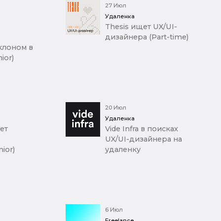
27 Июл
Удаленка
Thesis ищет UX/UI-
дизайнера (Part-time)
клоном в
ior)
20 Июл
Удаленка
ет
Vide Infra в поисках
UX/UI-дизайнера на
ior)
удаленку
6 Июл
Freelance