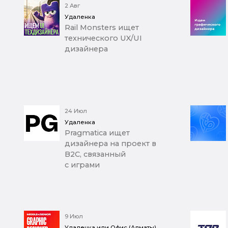
2 Авг
Удаленка
Rail Monsters ищет
технического UX/UI
дизайнера
24 Июл
Удаленка
Pragmatica ищет
дизайнера на проект в
B2C, связанный
с играми
9 Июл
Удаленка или Офис (Алматы)