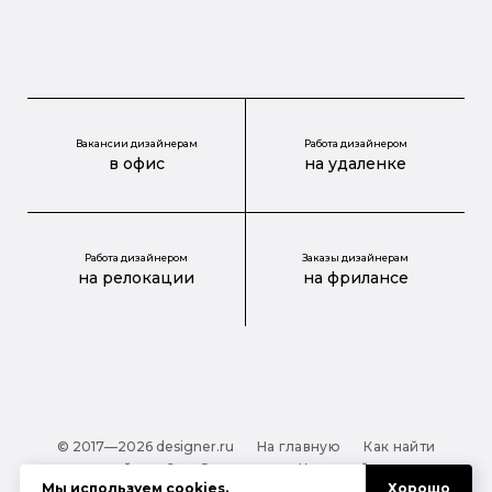
Вакансии дизайнерам
Работа дизайнером
в офис
на удаленке
Работа дизайнером
Заказы дизайнерам
на релокации
на фрилансе
© 2017—2026 designer.ru
На главную
Как найти
дизайнера?
О проекте
Карта сайта
Мы используем
cookies
.
Хорошо
Обработка персональных данных
Файлы cookie