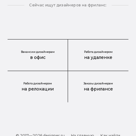
Сейчас ищут дизайнеров на фриланс:
Вакансии дизайнерам
Работа дизайнером
в офис
на удаленке
Работа дизайнером
Заказы дизайнерам
на релокации
на фрилансе
© 2017—2026 designer.ru
На главную
Как найти