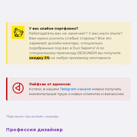
У вас слабое портфолио?
Работодатель вас не замечает? У вас мало опыта?
Вам нужно усилить слабые стороны? Все это
заряжают дизайн-менторы, специально
подобранные под вас в Duo Sapiens! А по
специальному промокоду DESIGNER5 вы получите
скидку 5%
на любую программу менторинга
Лайфхак от админов:
Кстати, в нашем
Telegram-канале
можно получать
моментальные пуши о новых клиентах и вакансиях
Подсказки про дизайн-карьеру:
Профессия дизайнер