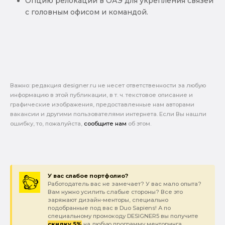
Опцию релокации в ОАЭ для укрепления связей
с головным офисом и командой.
Важно: pедакция designer.ru не несет ответственности за любую
информацию в этой публикации, в т. ч. текстовое описание и
графические изображения, предоставленные нам авторами
вакансии и другими пользователями интернета. Если Вы нашли
ошибку, то, пожалуйста,
сообщите нам
об этом.
У вас слабое портфолио?
Работодатель вас не замечает? У вас мало опыта?
Вам нужно усилить слабые стороны? Все это
заряжают дизайн-менторы, специально
подобранные под вас в Duo Sapiens! А по
специальному промокоду DESIGNER5 вы получите
скидку 5%
на любую программу менторинга