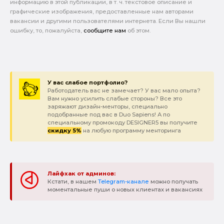
информацию в этой публикации, в т. ч. текстовое описание и
графические изображения, предоставленные нам авторами
вакансии и другими пользователями интернета. Если Вы нашли
ошибку, то, пожалуйста,
сообщите нам
об этом.
У вас слабое портфолио?
Работодатель вас не замечает? У вас мало опыта?
Вам нужно усилить слабые стороны? Все это
заряжают дизайн-менторы, специально
подобранные под вас в Duo Sapiens! А по
специальному промокоду DESIGNER5 вы получите
скидку 5%
на любую программу менторинга
Лайфхак от админов:
Кстати, в нашем
Telegram-канале
можно получать
моментальные пуши о новых клиентах и вакансиях