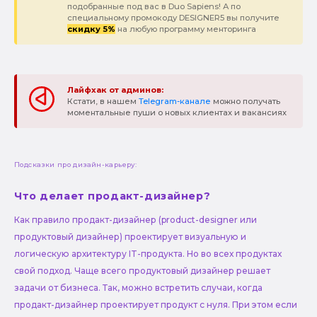
подобранные под вас в Duo Sapiens! А по
специальному промокоду DESIGNER5 вы получите
скидку 5%
на любую программу менторинга
Лайфхак от админов:
Кстати, в нашем
Telegram-канале
можно получать
моментальные пуши о новых клиентах и вакансиях
Подсказки про дизайн-карьеру:
Что делает продакт-дизайнер?
Как правило продакт-дизайнер (product-designer или
продуктовый дизайнер) проектирует визуальную и
логическую архитектуру IT-продукта. Но во всех продуктах
свой подход. Чаще всего продуктовый дизайнер решает
задачи от бизнеса. Так, можно встретить случаи, когда
продакт-дизайнер проектирует продукт с нуля. При этом если