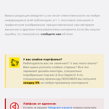
Важно: pедакция designer.ru не несет ответственности за любую
информацию в этой публикации, в т. ч. текстовое описание и
графические изображения, предоставленные нам авторами
вакансии и другими пользователями интернета. Если Вы нашли
ошибку, то, пожалуйста,
сообщите нам
об этом.
У вас слабое портфолио?
Работодатель вас не замечает? У вас мало опыта?
Вам нужно усилить слабые стороны? Все это
заряжают дизайн-менторы, специально
подобранные под вас в Duo Sapiens! А по
специальному промокоду DESIGNER5 вы получите
скидку 5%
на любую программу менторинга
Лайфхак от админов:
Кстати, в нашем
Telegram-канале
можно получать