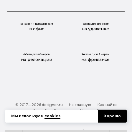
Вакансии дизайнерам
Работа дизайнером
в офис
на удаленке
Работа дизайнером
Заказы дизайнерам
на релокации
на фрилансе
© 2017—2026 designer.ru
На главную
Как найти
дизайнера?
О проекте
Карта сайта
Мы используем
cookies
.
Хорошо
Обработка персональных данных
Файлы cookie
Полезная подсказка:
Как выбрать дизайнера: