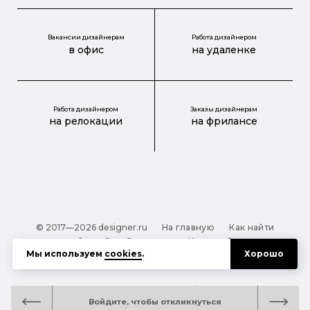
Вакансии дизайнерам
Работа дизайнером
в офис
на удаленке
Работа дизайнером
Заказы дизайнерам
на релокации
на фрилансе
© 2017—2026 designer.ru
На главную
Как найти
дизайнера?
О проекте
Карта сайта
Мы используем
cookies
.
Хорошо
Обработка персональных данных
Файлы cookie
Полезная подсказка:
Как выбрать дизайнера:
Войдите, чтобы откликнуться
руководство для тех, кто заказывает дизайн