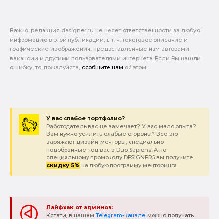
Важно: pедакция designer.ru не несет ответственности за любую
информацию в этой публикации, в т. ч. текстовое описание и
графические изображения, предоставленные нам авторами
вакансии и другими пользователями интернета. Если Вы нашли
ошибку, то, пожалуйста,
сообщите нам
об этом.
У вас слабое портфолио?
Работодатель вас не замечает? У вас мало опыта?
Вам нужно усилить слабые стороны? Все это
заряжают дизайн-менторы, специально
подобранные под вас в Duo Sapiens! А по
специальному промокоду DESIGNER5 вы получите
скидку 5%
на любую программу менторинга
Лайфхак от админов:
Кстати, в нашем
Telegram-канале
можно получать