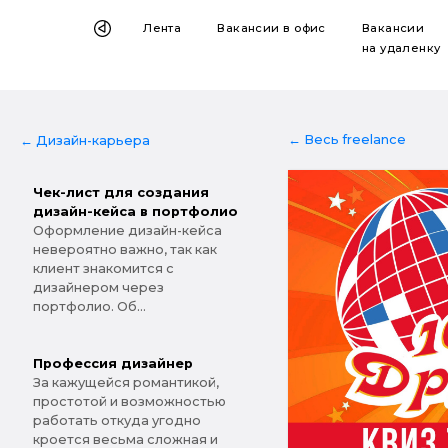
Лента
Вакансии
в офис
Вакансии
на удаленку
← Весь freelance
← Дизайн-карьера
Чек-лист для создания
дизайн-кейса в портфолио
Оформление дизайн-кейса
невероятно важно, так как
клиент знакомится с
дизайнером через
портфолио. Об...
Профессия дизайнер
За кажущейся романтикой,
простотой и возможностью
работать откуда угодно
кроется весьма сложная и