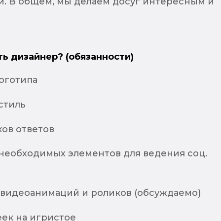
и. В общем, мы делаем досуг интересным и
ть дизайнер? (обязанности)
логотипа
стиль
ков ответов
 необходимых элементов для ведения соц.
 видеоанимаций и роликов (обсуждаемо)
еек на игристое