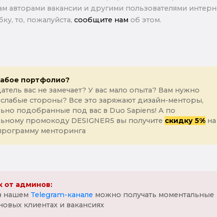
м авторами вакансии и другими пользователями интерне
ку, то, пожалуйста,
сообщите нам
об этом.
лабое портфолио?
атель вас не замечает? У вас мало опыта? Вам нужно
 слабые стороны? Все это заряжают дизайн-менторы,
ьно подобранные под вас в Duo Sapiens! А по
льному промокоду DESIGNER5 вы получите
скидку 5%
на
программу менторинга
 от админов:
 в нашем
Telegram-канале
можно получать моментальные
новых клиентах и вакансиях