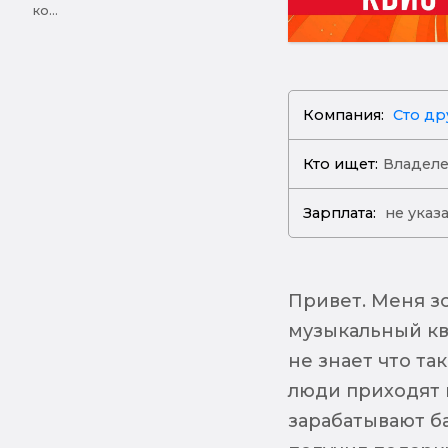
ко...
Компания:
Сто др
Кто ищет:
Владел
Зарплата:
не указ
Привет. Меня з
музыкальный кви
не знает что та
люди приходят 
зарабатывают ба