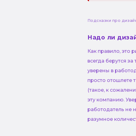
Подсказки про дизай
Надо ли диза
Как правило, это
всегда берутся за 
уверены в работод
просто отошлете т
(такое, к сожалени
эту компанию. Уве
работодатель не н
разумное количест