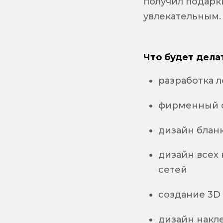
получил подарк
увлекательным.
Что будет дела
разработка 
фирменный 
дизайн блан
дизайн всех
сетей
создание 3D
дизайн накл