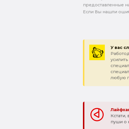
предоставленные на
Если Вы нашли ошиб
У вас с
Работод
усилить
специал
специа
любую 
Лайфхак
Кстати,
пуши о 