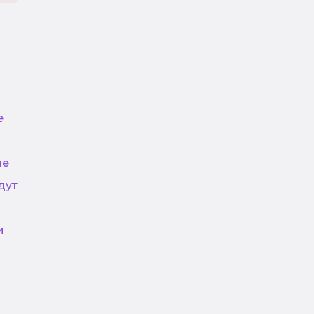
е
не
дут
и