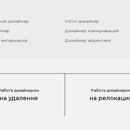
кий дизайнер
UX/UI-дизайнер
йнер
Дизайнер коммуникаций
 интерьеров
Дизайнер айдентики
Работа дизайнером
Работа дизайнеро
на удаленке
на релокаци