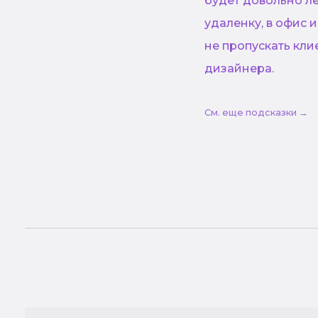
будет довольно л
удаленку, в офис 
не пропускать кли
дизайнера.
См. еще подсказки →