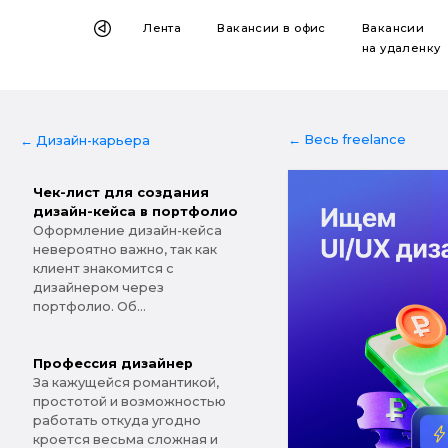
Лента
Вакансии
в офис
Вакансии
на удаленку
← Весь freelance
← Дизайн-карьера
Чек-лист для создания
дизайн-кейса в портфолио
Оформление дизайн-кейса
невероятно важно, так как
клиент знакомится с
дизайнером через
портфолио. Об...
Профессия дизайнер
За кажущейся романтикой,
простотой и возможностью
работать откуда угодно
кроется весьма сложная и