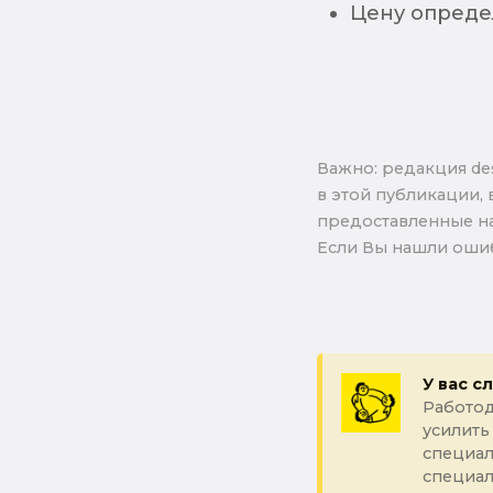
Цену опреде
Важно: pедакция de
в этой публикации, 
предоставленные на
Если Вы нашли ошиб
У вас с
Работод
усилить
специал
специа