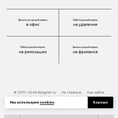
Вакансии дизайнерам
Работа дизайнером
в офис
на удаленке
Работа дизайнером
Заказы дизайнерам
на релокации
на фрилансе
© 2017—2026 designer.ru
На главную
Как найти
дизайнера?
О проекте
Карта сайта
Мы используем
cookies
.
Хорошо
Обработка персональных данных
Файлы cookie
Полезная подсказка:
Как выбрать дизайнера: