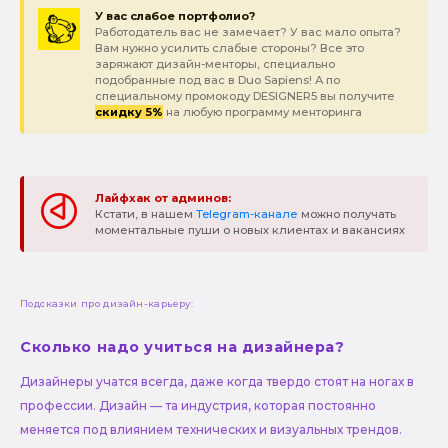
У вас слабое портфолио?
Работодатель вас не замечает? У вас мало опыта?
Вам нужно усилить слабые стороны? Все это
заряжают дизайн-менторы, специально
подобранные под вас в Duo Sapiens! А по
специальному промокоду DESIGNER5 вы получите
скидку 5%
на любую программу менторинга
Лайфхак от админов:
Кстати, в нашем
Telegram-канале
можно получать
моментальные пуши о новых клиентах и вакансиях
Подсказки про дизайн-карьеру:
Сколько надо учиться на дизайнера?
Дизайнеры учатся всегда, даже когда твердо стоят на ногах в
профессии. Дизайн — та индустрия, которая постоянно
меняется под влиянием технических и визуальных трендов.