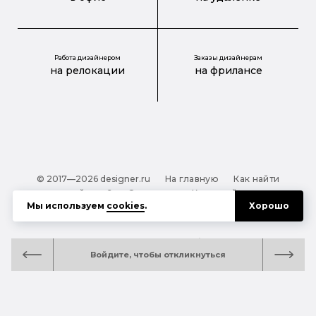
Работа дизайнером
Заказы дизайнерам
на релокации
на фрилансе
© 2017—2026 designer.ru
На главную
Как найти
дизайнера?
О проекте
Карта сайта
Мы используем
cookies
.
Хорошо
Обработка персональных данных
Файлы cookie
Полезная подсказка:
Как выбрать дизайнера:
Войдите, чтобы откликнуться
руководство для тех, кто заказывает дизайн