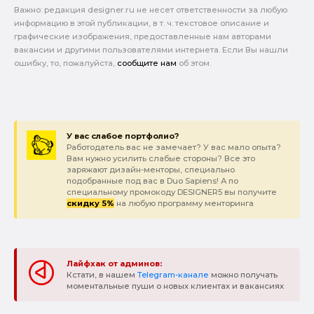
Важно: pедакция designer.ru не несет ответственности за любую
информацию в этой публикации, в т. ч. текстовое описание и
графические изображения, предоставленные нам авторами
вакансии и другими пользователями интернета. Если Вы нашли
ошибку, то, пожалуйста,
сообщите нам
об этом.
У вас слабое портфолио?
Работодатель вас не замечает? У вас мало опыта?
Вам нужно усилить слабые стороны? Все это
заряжают дизайн-менторы, специально
подобранные под вас в Duo Sapiens! А по
специальному промокоду DESIGNER5 вы получите
скидку 5%
на любую программу менторинга
Лайфхак от админов:
Кстати, в нашем
Telegram-канале
можно получать
моментальные пуши о новых клиентах и вакансиях