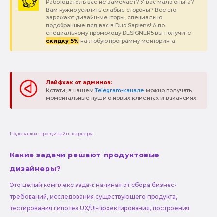
Работодатель вас не замечает? У вас мало опыта?
Вам нужно усилить слабые стороны? Все это
заряжают дизайн-менторы, специально
подобранные под вас в Duo Sapiens! А по
специальному промокоду DESIGNER5 вы получите
скидку 5%
на любую программу менторинга
Лайфхак от админов:
Кстати, в нашем
Telegram-канале
можно получать
моментальные пуши о новых клиентах и вакансиях
Подсказки про дизайн-карьеру:
Какие задачи решают продуктовые
дизайнеры?
Это целый комплекс задач: начиная от сбора бизнес-
требований, исследования существующего продукта,
тестирования гипотез UX/UI-проектирования, построения