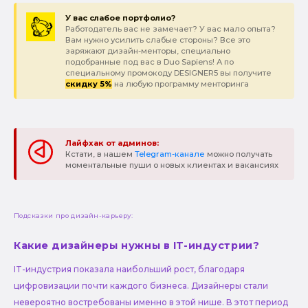
У вас слабое портфолио?
Работодатель вас не замечает? У вас мало опыта?
Вам нужно усилить слабые стороны? Все это
заряжают дизайн-менторы, специально
подобранные под вас в Duo Sapiens! А по
специальному промокоду DESIGNER5 вы получите
скидку 5%
на любую программу менторинга
Лайфхак от админов:
Кстати, в нашем
Telegram-канале
можно получать
моментальные пуши о новых клиентах и вакансиях
Подсказки про дизайн-карьеру:
Какие дизайнеры нужны в IT-индустрии?
IT-индустрия показала наибольший рост, благодаря
цифровизации почти каждого бизнеса. Дизайнеры стали
невероятно востребованы именно в этой нише. В этот период