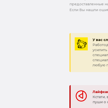
предоставленные на
Если Вы нашли ошиб
У вас с
Работод
усилить
специал
специа
любую 
Лайфхак
Кстати,
пуши о 