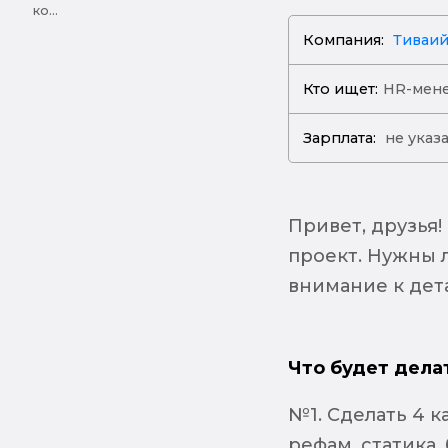
ко...
Компания:
Тиваи
Кто ищет:
HR-мен
Зарплата:
не указ
Привет, друзья
проект. Нужны л
внимание к дет
Что будет дела
№1. Сделать 4 
рефам, статика,