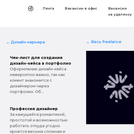
Лента
Вакансии
в офис
Вакансии
на удаленку
← Весь freelance
← Дизайн-карьера
Чек-лист для создания
дизайн-кейса в портфолио
Оформление дизайн-кейса
невероятно важно, так как
клиент знакомится с
дизайнером через
портфолио. Об...
Профессия дизайнер
За кажущейся романтикой,
простотой и возможностью
работать откуда угодно
кроется весьма сложная и