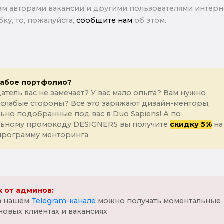
м авторами вакансии и другими пользователями интерне
ку, то, пожалуйста,
сообщите нам
об этом.
лабое портфолио?
атель вас не замечает? У вас мало опыта? Вам нужно
 слабые стороны? Все это заряжают дизайн-менторы,
ьно подобранные под вас в Duo Sapiens! А по
льному промокоду DESIGNER5 вы получите
скидку 5%
на
программу менторинга
 от админов:
 в нашем
Telegram-канале
можно получать моментальные
новых клиентах и вакансиях