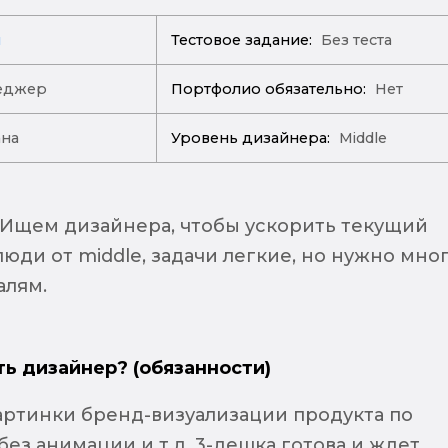
й
Тестовое задание:
Без теста
еджер
Портфолио обязательно:
Нет
ана
Уровень дизайнера:
Middle
! Ищем дизайнера, чтобы ускорить текущий
юди от middle, задачи легкие, но нужно мно
алям.
ть дизайнер? (обязанности)
картинки бренд-визуализации продукта по
 без анимации и т.д. 3-дешка готова и ждет