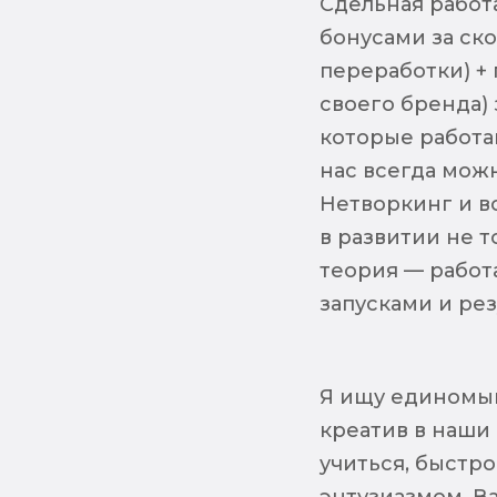
Сдельная работ
бонусами за ск
переработки) + 
своего бренда) 
которые работаю
нас всегда мож
Нетворкинг и в
в развитии не т
теория — работ
запусками и рез
Я ищу единомыш
креатив в наши
учиться, быстро
энтузиазмом. Ва