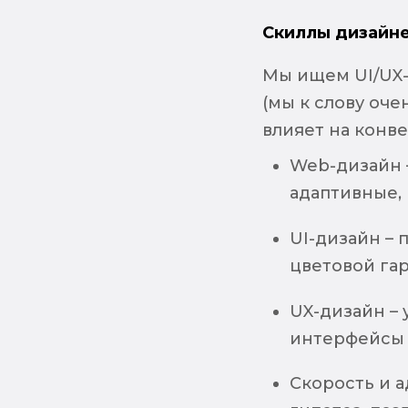
Скиллы дизайне
Мы ищем UI/UX-
(мы к слову оче
влияет на конв
Web-дизайн 
адаптивные,
UI-дизайн –
цветовой га
UX-дизайн –
интерфейсы
Скорость и а