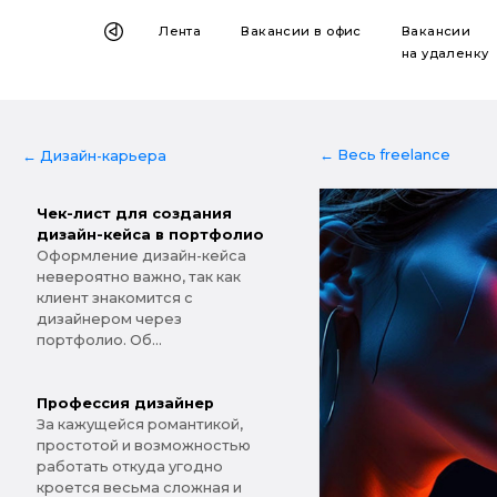
Лента
Вакансии
в офис
Вакансии
на удаленку
← Весь freelance
← Дизайн-карьера
Чек-лист для создания
дизайн-кейса в портфолио
Оформление дизайн-кейса
невероятно важно, так как
клиент знакомится с
дизайнером через
портфолио. Об...
Профессия дизайнер
За кажущейся романтикой,
простотой и возможностью
работать откуда угодно
кроется весьма сложная и