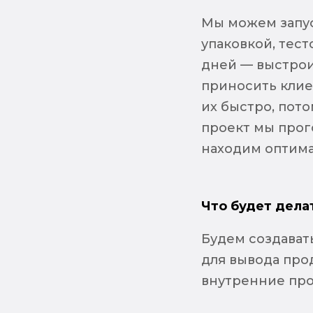
Мы можем запус
упаковкой, тес
дней — выстроит
приносить клие
их быстро, пот
проект мы прог
находим оптима
Что будет дела
Будем создавать
для вывода прод
внутренние про