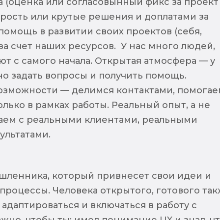
а (оценка или согласовынный фикс за проект
орость или крутые решения и доплатами за
помощь в развитии своих проектов (себя,
за счет наших ресурсов. У нас много людей,
т с самого начала. Открытая атмосфера — у
но задать вопросы и получить помощь.
озможности — делимся контактами, помогае
олько в рамках работы. Реальный опыт, а не
аем с реальными клиентами, реальными
ультатами.
ленника, который привнесет свои идеи и
 процессы. Человека открытого, готового та
 адаптироваться и включаться в работу с
жно, чтобы ты: имел понимание UX и знал, ч