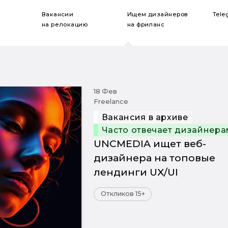
Вакансии
Ищем дизайнеров
Tele
на релокацию
на фриланс
18 Фев
Freelance
Вакансия в архиве
Часто отвечает дизайнера
UNCMEDIA ищет веб-
дизайнера на топовые
лендинги UX/UI
Откликов 15+