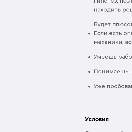
гипотез, поэ
находить ре
Будет плюсом
Если есть о
механики, в
Умеешь рабо
Понимаешь, 
Уже пробовал
Условия