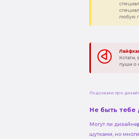
специал
специа
любую 
Лайфхак
Кстати,
пуши о 
Подсказки про дизай
Не быть тебе 
Могут ли дизайне
шутками, но мног