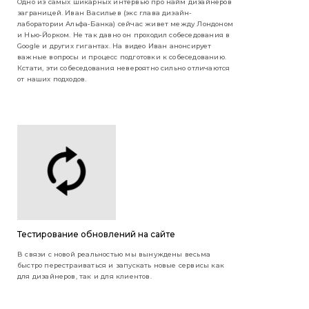
Одно из самых шикарных интервью про найм дизайнеров
заграницей. Иван Васильев (экс глава дизайн-
лаборатории Альфа-Банка) сейчас живет между Лондоном
и Нью-Йорком. Не так давно он проходил собеседования в
Google и других гигантах. На видео Иван анонсирует
важные вопросы и процесс подготовки к собеседованию.
Кстати, эти собеседования невероятно сильно отличаются
от наших подходов.
Тестирование обновлений на сайте
В связи с новой реальностью мы вынуждены весьма
быстро перестраиваться и запускать новые сервисы как
для дизайнеров, так и для клиентов.