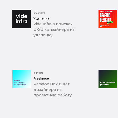
20 Июл
Удаленка
Vide Infra в поисках
UX/UI-дизайнера на
удаленку
6 Июл
Freelance
Paradox Box ищет
дизайнера на
проектную работу