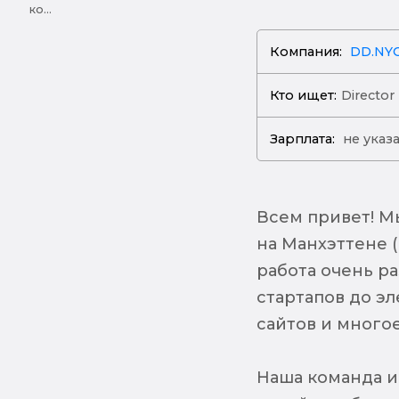
ко...
Компания:
DD.NY
Кто ищет:
Director
Зарплата:
не указ
Всем привет! М
на Манхэттене 
работа очень р
стартапов до э
сайтов и многое
Наша команда и