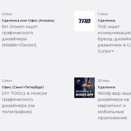
9 Июл
7 Июл
Удаленка или Офис (Алматы)
Удаленка
БК Олимп ищет
ТАБ ищет
графического
коммуникацио
дизайнера
бренд-дизайн
(Middle+/Senior)
развитием в U
Junior+
3 Июл
30 Июн
Офис (Санкт-Петербург)
Удаленка
DIY TOOLS в поиске
Windy.app ищ
графического
дизайнера на
дизайнера (на
маркетинг и
полиграфию)
мобильные
приложения