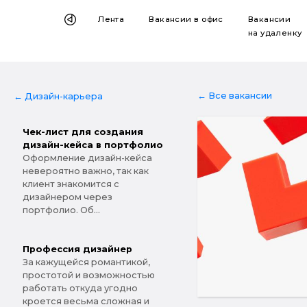
Лента
Вакансии
в офис
Вакансии
на удаленку
← Все вакансии
← Дизайн-карьера
Чек-лист для создания
дизайн-кейса в портфолио
Оформление дизайн-кейса
невероятно важно, так как
клиент знакомится с
дизайнером через
портфолио. Об...
Профессия дизайнер
За кажущейся романтикой,
простотой и возможностью
работать откуда угодно
кроется весьма сложная и