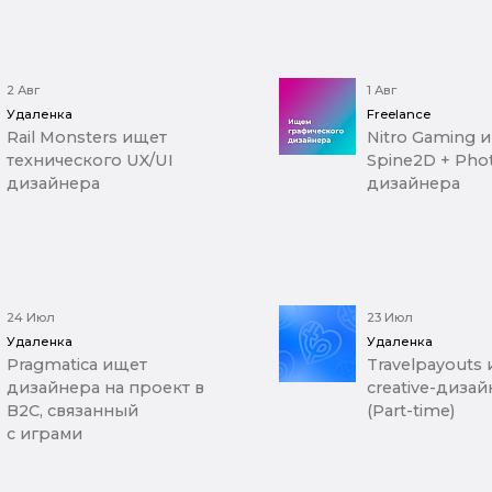
2 Авг
1 Авг
Удаленка
Freelance
Rail Monsters ищет
Nitro Gaming 
технического UX/UI
Spine2D + Pho
дизайнера
дизайнера
24 Июл
23 Июл
Удаленка
Удаленка
Pragmatica ищет
Travelpayouts
дизайнера на проект в
creative-диза
B2C, связанный
(Part-time)
с играми