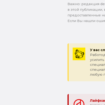
Важно: pедакция de
в этой публикации, 
предоставленные на
Если Вы нашли ошиб
У вас с
Работод
усилить
специал
специа
любую 
Лайфхак