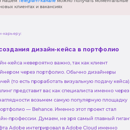
 в нашем
Telegram-канале
можно получать моментальные
новых клиентах и вакансиях
н-карьеру:
 создания дизайн-кейса в портфолио
н-кейса невероятно важно, так как клиент
айнером через портфолио. Обычно дизайнеры
чей (то есть проработать визуальную подачу кейса)
линг представит вас как специалиста именно через
 наглядности возьмем самую популярную площадку
ортфолио — Behance. Именно этот проект стал
йн-профессии. Думаем, не зря самый главный гиган
фта Adobe интегрировал в Adobe Cloud именно