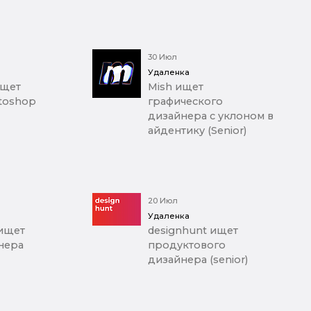
30 Июл
Удаленка
ищет
Mish ищет
toshop
графического
дизайнера с уклоном в
айдентику (Senior)
20 Июл
Удаленка
 ищет
designhunt ищет
йнера
продуктового
дизайнера (senior)