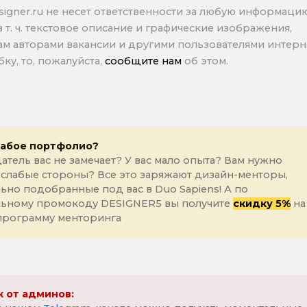
signer.ru не несет ответственности за любую информаци
в т. ч. текстовое описание и графические изображения,
м авторами вакансии и другими пользователями интерне
ку, то, пожалуйста,
сообщите нам
об этом.
лабое портфолио?
атель вас не замечает? У вас мало опыта? Вам нужно
 слабые стороны? Все это заряжают дизайн-менторы,
ьно подобранные под вас в Duo Sapiens! А по
льному промокоду DESIGNER5 вы получите
скидку 5%
на
программу менторинга
 от админов: