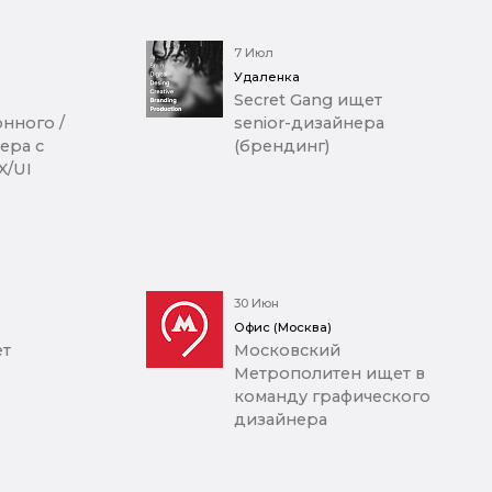
7 Июл
Удаленка
Secret Gang ищет
нного /
senior-дизайнера
ера с
(брендинг)
X/UI
30 Июн
Офис (Москва)
ет
Московский
Метрополитен ищет в
команду графического
дизайнера