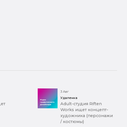
3 Авг
Удаленка
щет
Adult-студия Riften
Works ищет концепт-
художника (персонажи
/ костюмы)