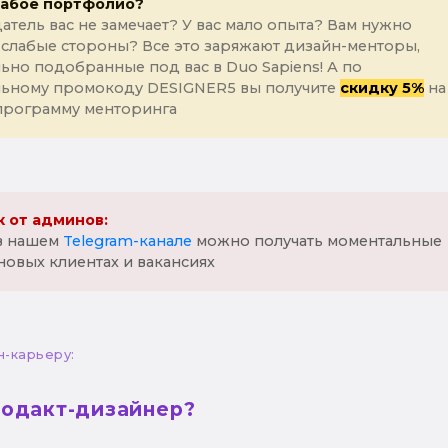
лабое портфолио?
атель вас не замечает? У вас мало опыта? Вам нужно
 слабые стороны? Все это заряжают дизайн-менторы,
ьно подобранные под вас в Duo Sapiens! А по
льному промокоду DESIGNER5 вы получите
скидку 5%
на
программу менторинга
 от админов:
 в нашем
Telegram-канале
можно получать моментальные
новых клиентах и вакансиях
н-карьеру:
родакт-дизайнер?