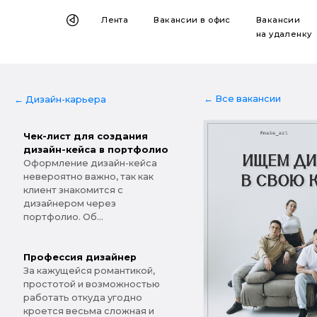
Лента
Вакансии
в офис
Вакансии
на удаленку
← Все вакансии
← Дизайн-карьера
Чек-лист для создания
дизайн-кейса в портфолио
Оформление дизайн-кейса
невероятно важно, так как
клиент знакомится с
дизайнером через
портфолио. Об...
Профессия дизайнер
За кажущейся романтикой,
простотой и возможностью
работать откуда угодно
кроется весьма сложная и