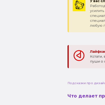
У вас с
Работод
усилить
специал
специа
любую 
Лайфхак
Кстати,
пуши о 
Подсказки про дизай
Что делает п