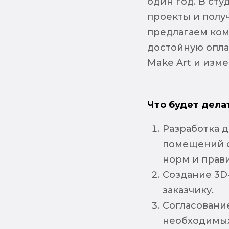
один год. В сту
проекты и полу
предлагаем ком
достойную опла
Make Art и изме
Что будет дела
Разработка 
помещений с
норм и прав
Создание 3D
заказчику.
Согласование
необходимых