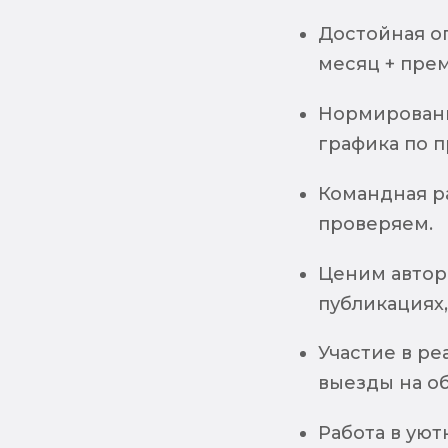
Достойная оп
месяц + пре
Нормированн
графика по п
Командная р
проверяем.
Ценим авторс
публикациях,
Участие в ре
выезды на о
Работа в уют