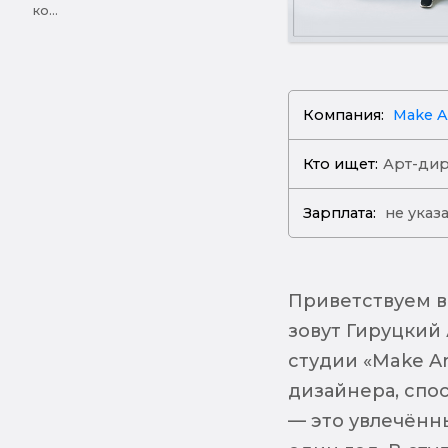
ко...
Компания:
Make A
Кто ищет:
Арт-ди
Зарплата:
не указ
Приветствуем в
зовут Гируцкий 
студии «Make A
дизайнера, спо
— это увлечённ