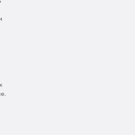
ь
и
х
е.