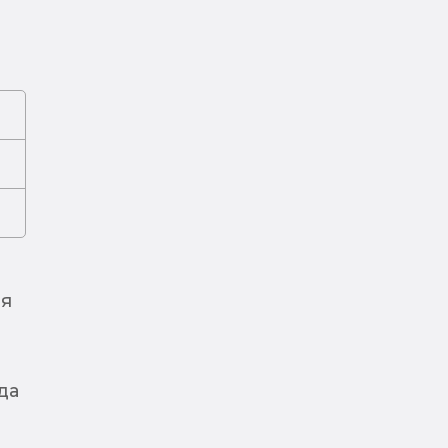
ня
да