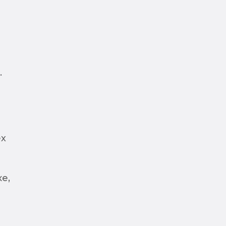
.
ех
е,