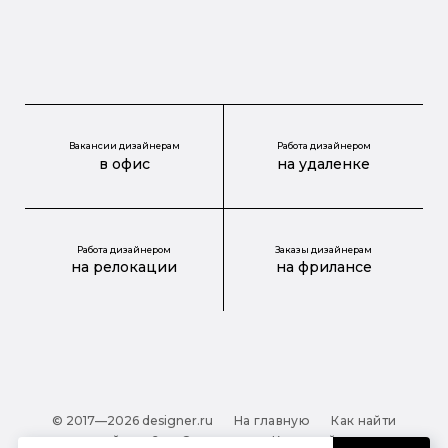
Вакансии дизайнерам
Работа дизайнером
в офис
на удаленке
Работа дизайнером
Заказы дизайнерам
на релокации
на фрилансе
© 2017—2026 designer.ru
На главную
Как найти
дизайнера?
О проекте
Карта сайта