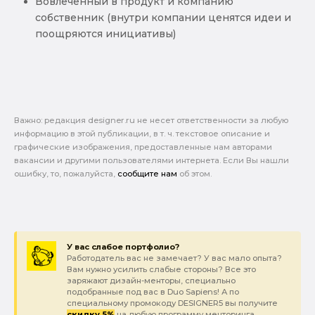
Вовлеченный в продукт и компанию
собственник (внутри компании ценятся идеи и
поощряются инициативы)
Важно: pедакция designer.ru не несет ответственности за любую
информацию в этой публикации, в т. ч. текстовое описание и
графические изображения, предоставленные нам авторами
вакансии и другими пользователями интернета. Если Вы нашли
ошибку, то, пожалуйста,
сообщите нам
об этом.
У вас слабое портфолио?
Работодатель вас не замечает? У вас мало опыта?
Вам нужно усилить слабые стороны? Все это
заряжают дизайн-менторы, специально
подобранные под вас в Duo Sapiens! А по
специальному промокоду DESIGNER5 вы получите
скидку 5%
на любую программу менторинга