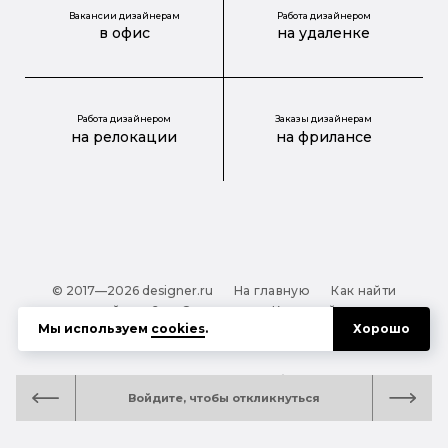
Вакансии дизайнерам
Работа дизайнером
в офис
на удаленке
Работа дизайнером
Заказы дизайнерам
на релокации
на фрилансе
© 2017—2026 designer.ru
На главную
Как найти
дизайнера?
О проекте
Карта сайта
Мы используем
cookies
.
Хорошо
Обработка персональных данных
Файлы cookie
Полезная подсказка:
Как выбрать дизайнера:
Войдите, чтобы откликнуться
руководство для тех, кто заказывает дизайн