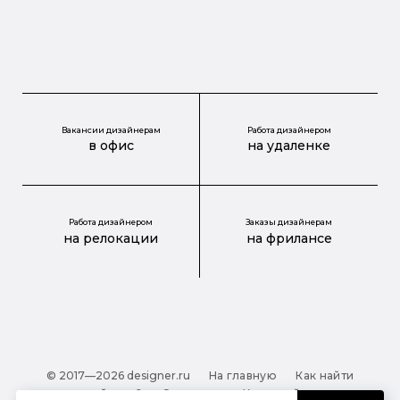
Вакансии дизайнерам
Работа дизайнером
в офис
на удаленке
Работа дизайнером
Заказы дизайнерам
на релокации
на фрилансе
© 2017—2026 designer.ru
На главную
Как найти
дизайнера?
О проекте
Карта сайта