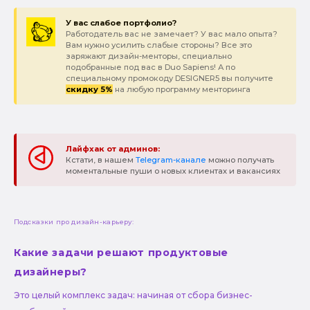
У вас слабое портфолио?
Работодатель вас не замечает? У вас мало опыта?
Вам нужно усилить слабые стороны? Все это
заряжают дизайн-менторы, специально
подобранные под вас в Duo Sapiens! А по
специальному промокоду DESIGNER5 вы получите
скидку 5%
на любую программу менторинга
Лайфхак от админов:
Кстати, в нашем
Telegram-канале
можно получать
моментальные пуши о новых клиентах и вакансиях
Подсказки про дизайн-карьеру:
Какие задачи решают продуктовые
дизайнеры?
Это целый комплекс задач: начиная от сбора бизнес-