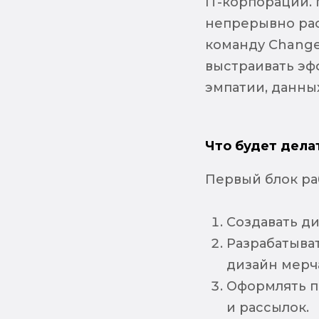
IT-корпорации. 
непрерывно ра
команду Changel
выстраивать эф
эмпатии, данных
Что будет дела
Первый блок ра
Создавать ди
Разрабатыва
дизайн мерч
Оформлять п
и рассылок.