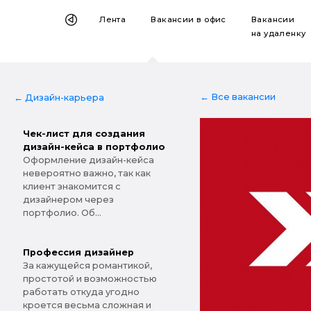
Лента
Вакансии
в офис
Вакансии
на удаленку
← Все вакансии
← Дизайн-карьера
Чек-лист для создания
дизайн-кейса в портфолио
Оформление дизайн-кейса
невероятно важно, так как
клиент знакомится с
дизайнером через
портфолио. Об...
Профессия дизайнер
За кажущейся романтикой,
простотой и возможностью
работать откуда угодно
кроется весьма сложная и