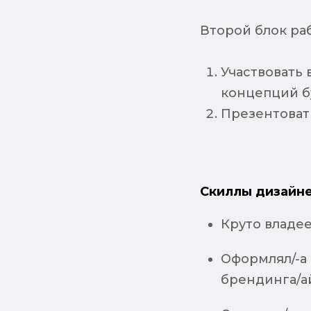
Второй блок раб
Участвовать 
концепций б
Презентоват
Скиллы дизайне
Круто владееш
Оформлял/-а
брендинга/а