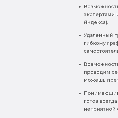
Возможность
экспертами и
Яндекса).
Удаленный г
гибкому гра
самостоятель
Возможность
проводим сес
можешь прет
Понимающий 
готов всегда
непонятной 