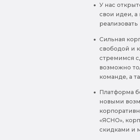
У нас откры
свои идеи, 
реализовать
Сильная корп
свободой и 
стремимся сд
возможно то
команде, а т
Платформа б
новыми возм
корпоративн
«ЯСНО», корп
скидками и 