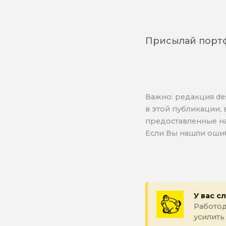
Присылай порт
Важно: pедакция de
в этой публикации, 
предоставленные на
Если Вы нашли ошиб
У вас с
Работод
усилить