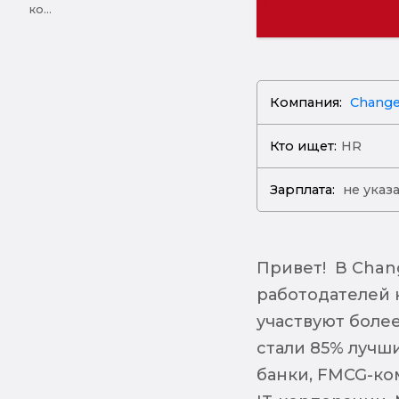
ко...
Компания:
Change
Кто ищет:
HR
Зарплата:
не указ
Привет! В Chan
работодателей 
участвуют боле
стали 85% лучши
банки, FMCG-ко