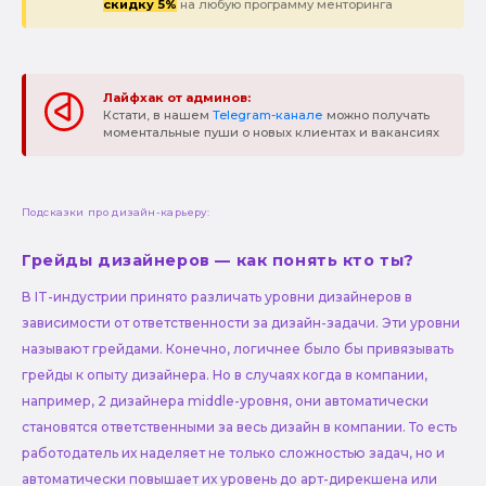
скидку 5%
на любую программу менторинга
Лайфхак от админов:
Кстати, в нашем
Telegram-канале
можно получать
моментальные пуши о новых клиентах и вакансиях
Подсказки про дизайн-карьеру:
Грейды дизайнеров — как понять кто ты?
В IT-индустрии принято различать уровни дизайнеров в
зависимости от ответственности за дизайн-задачи. Эти уровни
называют грейдами. Конечно, логичнее было бы привязывать
грейды к опыту дизайнера. Но в случаях когда в компании,
например, 2 дизайнера middle-уровня, они автоматически
становятся ответственными за весь дизайн в компании. То есть
работодатель их наделяет не только сложностью задач, но и
автоматически повышает их уровень до арт-дирекшена или