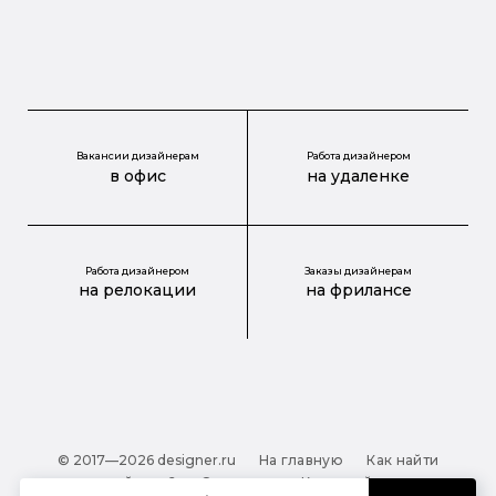
Вакансии дизайнерам
Работа дизайнером
в офис
на удаленке
Работа дизайнером
Заказы дизайнерам
на релокации
на фрилансе
© 2017—2026 designer.ru
На главную
Как найти
дизайнера?
О проекте
Карта сайта