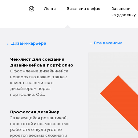
Лента
Вакансии
в офис
Вакансии
на удаленку
← Все вакансии
← Дизайн-карьера
Чек-лист для создания
дизайн-кейса в портфолио
Оформление дизайн-кейса
невероятно важно, так как
клиент знакомится с
дизайнером через
портфолио. Об...
Профессия дизайнер
За кажущейся романтикой,
простотой и возможностью
работать откуда угодно
кроется весьма сложная и