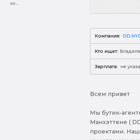
ко...
Компания:
DD.NY
Кто ищет:
Владеле
Зарплата:
не указ
Всем привет
Мы бутик-агент
Манхэттене ( D
проектами. Наша