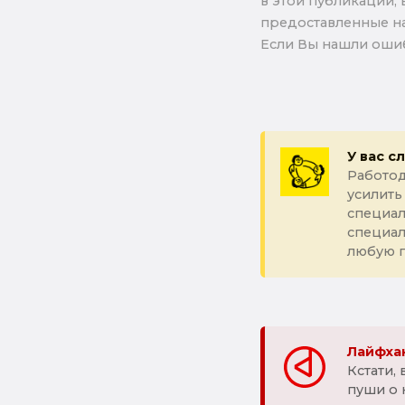
в этой публикации, 
предоставленные на
Если Вы нашли ошиб
У вас с
Работод
усилить
специал
специа
любую 
Лайфхак
Кстати,
пуши о 