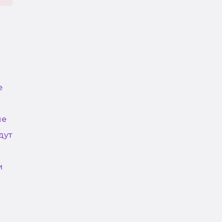
е
не
дут
и