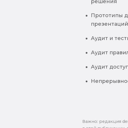
решения
Прототипы д
презентаци
Аудит и тест
Аудит правил
Аудит досту
Непрерывное
Важно: pедакция de