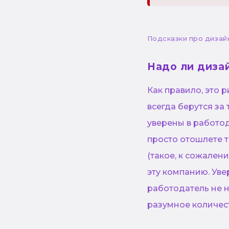
Подсказки про дизай
Надо ли диза
Как правило, это
всегда берутся за 
уверены в работод
просто отошлете т
(такое, к сожалени
эту компанию. Уве
работодатель не н
разумное количест