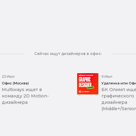
Сейчас ищут дизайнеров в офис:
23 Июл
9 Июл
Офис (Москва)
Удаленка или Офи
Multiways ищет в
БК Олимп ище
команду 2D Motion-
графического
дизайнера
дизайнера
(Middle+/Senior