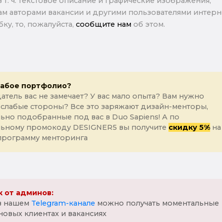
в т. ч. текстовое описание и графические изображения,
м авторами вакансии и другими пользователями интерне
ку, то, пожалуйста,
сообщите нам
об этом.
лабое портфолио?
атель вас не замечает? У вас мало опыта? Вам нужно
 слабые стороны? Все это заряжают дизайн-менторы,
ьно подобранные под вас в Duo Sapiens! А по
льному промокоду DESIGNER5 вы получите
скидку 5%
на
программу менторинга
 от админов:
 в нашем
Telegram-канале
можно получать моментальные
новых клиентах и вакансиях