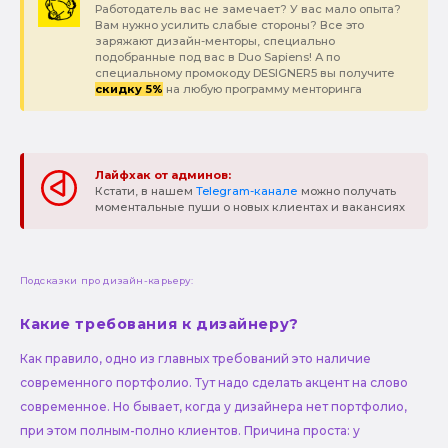
Работодатель вас не замечает? У вас мало опыта?
Вам нужно усилить слабые стороны? Все это
заряжают дизайн-менторы, специально
подобранные под вас в Duo Sapiens! А по
специальному промокоду DESIGNER5 вы получите
скидку 5%
на любую программу менторинга
Лайфхак от админов:
Кстати, в нашем
Telegram-канале
можно получать
моментальные пуши о новых клиентах и вакансиях
Подсказки про дизайн-карьеру:
Какие требования к дизайнеру?
Как правило, одно из главных требований это наличие
современного портфолио. Тут надо сделать акцент на слово
современное. Но бывает, когда у дизайнера нет портфолио,
при этом полным-полно клиентов. Причина проста: у