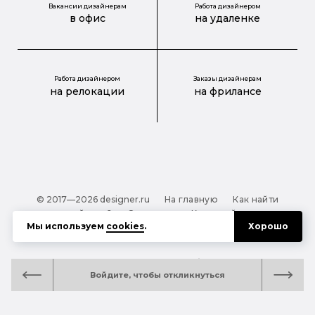
Вакансии дизайнерам
Работа дизайнером
в офис
на удаленке
Работа дизайнером
Заказы дизайнерам
на релокации
на фрилансе
© 2017—2026 designer.ru
На главную
Как найти
дизайнера?
О проекте
Карта сайта
Мы используем
cookies
.
Хорошо
Обработка персональных данных
Файлы cookie
Полезная подсказка:
Как выбрать дизайнера:
Войдите, чтобы откликнуться
руководство для тех, кто заказывает дизайн